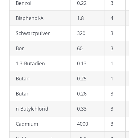
Benzol
0.22
3
Et
Bisphenol-A
1.8
4
Et
Schwarzpulver
320
3
Me
Bor
60
3
Fu
1,3-Butadien
0.13
1
Be
Butan
0.25
1
Ge
Butan
0.26
3
Gr
n-Butylchlorid
0.33
3
Ha
Cadmium
4000
3
He