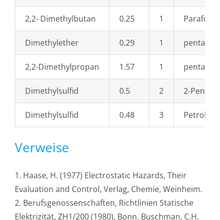
2,2- Dimethylbutan
0.25
1
Paraform
Dimethylether
0.29
1
pentaeryt
2,2-Dimethylpropan
1.57
1
pentane
Dimethylsulfid
0.5
2
2-Penten
Dimethylsulfid
0.48
3
Petrolthe
Verweise
1. Haase, H. (1977) Electrostatic Hazards, Their
Evaluation and Control, Verlag, Chemie, Weinheim.
2. Berufsgenossenschaften, Richtlinien Statische
Elektrizität, ZH1/200 (1980), Bonn. Buschman, C.H.