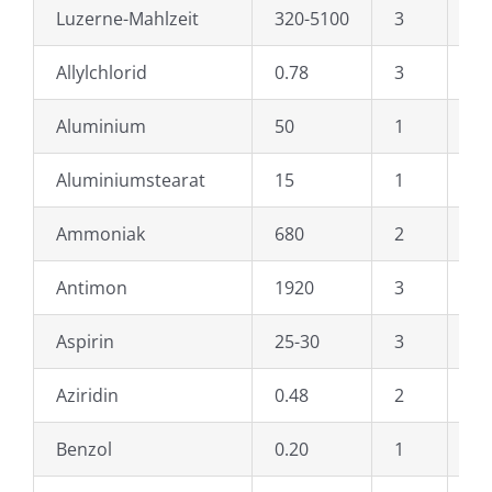
Luzerne-Mahlzeit
320-5100
3
Et
Allylchlorid
0.78
3
et
Aluminium
50
1
Ät
Aluminiumstearat
15
1
Et
Ammoniak
680
2
Et
Antimon
1920
3
Et
Aspirin
25-30
3
Et
Aziridin
0.48
2
Et
Benzol
0.20
1
Et