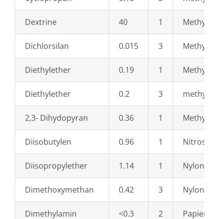
Dextrine
40
1
Methylcy
Dichlorsilan
0.015
3
Methylenc
Diethylether
0.19
1
Methyleth
Diethylether
0.2
3
methylfo
2,3- Dihydopyran
0.36
1
Methylme
Diisobutylen
0.96
1
Nitrostar
Diisopropylether
1.14
1
Nylon
Dimethoxymethan
0.42
3
Nylon
Dimethylamin
<0.3
2
Papierst