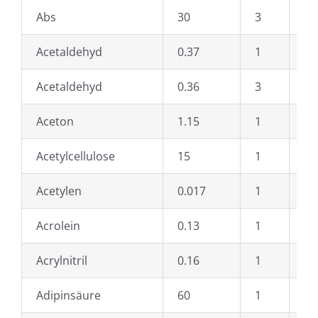
Abs
30
3
Di
Acetaldehyd
0.37
1
Di
Acetaldehyd
0.36
3
Di
Aceton
1.15
1
Di
Acetylcellulose
15
1
Di
Acetylen
0.017
1
di
Acrolein
0.13
1
di
Acrylnitril
0.16
1
Ep
Adipinsäure
60
1
Et