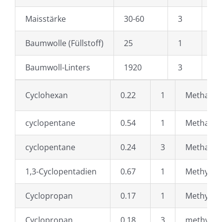
Maisstärke
30-60
3
Ma
Baumwolle (Füllstoff)
25
1
M
Baumwoll-Linters
1920
3
Me
Cyclohexan
0.22
1
Methan
cyclopentane
0.54
1
Methan
cyclopentane
0.24
3
Methanol
1,3-Cyclopentadien
0.67
1
Methylace
Cyclopropan
0.17
1
Methylace
Cyclopropan
0.18
3
methylal