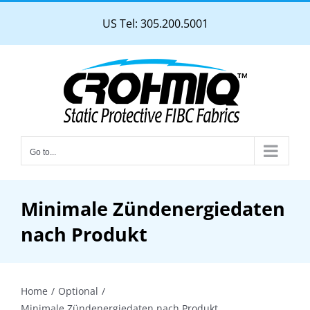
Skip
US Tel: 305.200.5001
to
content
Go to...
Minimale Zündenergiedaten
nach Produkt
Home
Optional
Minimale Zündenergiedaten nach Produkt