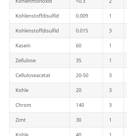
Kohlenmonoxid
<0.3
2
He
Kohlenstoffdisulfid
0.009
1
He
Kohlenstoffdisulfid
0.015
3
He
Kasein
60
1
Wa
Zellulose
35
1
Wa
Celluloseacetat
20-50
3
Sc
Kohle
20
3
Sc
Chrom
140
3
Is
Zimt
30
1
is
Kohle
40
1
is