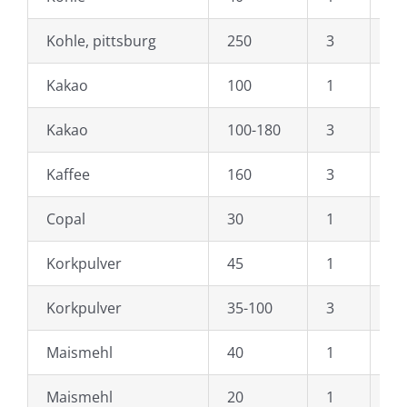
Kohle, pittsburg
250
3
Is
Kakao
100
1
Is
Kakao
100-180
3
Is
Kaffee
160
3
Is
Copal
30
1
Is
Korkpulver
45
1
Is
Korkpulver
35-100
3
Li
Maismehl
40
1
Ly
Maismehl
20
1
Ma