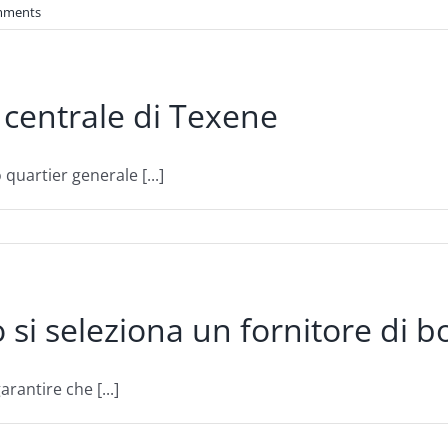
mments
 centrale di Texene
quartier generale [...]
si seleziona un fornitore di b
rantire che [...]