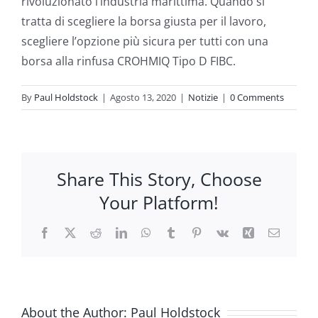
rivoluzionato l’industria marittima. Quando si
tratta di scegliere la borsa giusta per il lavoro,
scegliere l’opzione più sicura per tutti con una
borsa alla rinfusa CROHMIQ Tipo D FIBC.
By
Paul Holdstock
|
Agosto 13, 2020
|
Notizie
|
0 Comments
Share This Story, Choose
Your Platform!
Facebook
X
Reddit
LinkedIn
WhatsApp
Tumblr
Pinterest
Vk
Xing
Email
About the Author:
Paul Holdstock