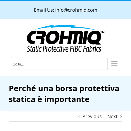
Skip
Email Us:
info@crohmiq.com
to
content
Go to...
Perché una borsa protettiva
statica è importante
Previous
Next