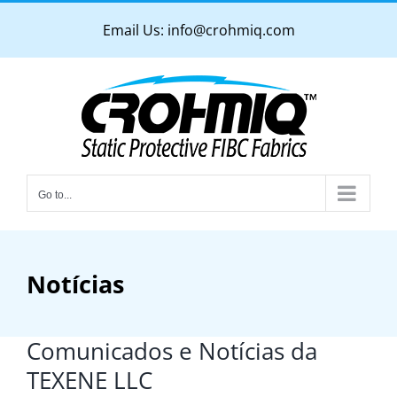
Skip
Email Us:
info@crohmiq.com
to
content
Go to...
Notícias
Comunicados e Notícias da
TEXENE LLC