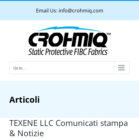
Skip
Email Us:
info@crohmiq.com
to
content
Go to...
Articoli
TEXENE LLC Comunicati stampa
& Notizie