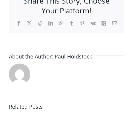
Share This Story, Choose
Your Platform!
Facebook
X
Reddit
LinkedIn
WhatsApp
Tumblr
Pinterest
Vk
Xing
Email
About the Author:
Paul Holdstock
Related Posts
La
TEXENE
nuova
LLC
fabbrica