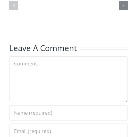
Comunicati
e
stampa
sede
&
centrale
Notizie
di
Texene
Leave A Comment
Comment