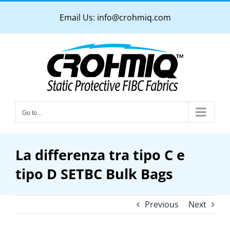
Skip
Email Us:
info@crohmiq.com
to
content
Go to...
La differenza tra tipo C e
tipo D SETBC Bulk Bags
Previous
Next