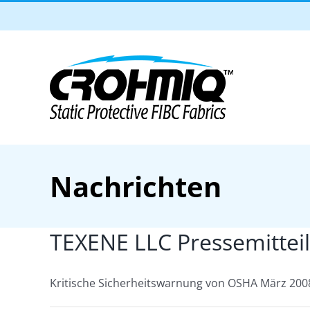
Skip
to
content
Nachrichten
TEXENE LLC Pressemitte
Kritische Sicherheitswarnung von OSHA März 2008 S