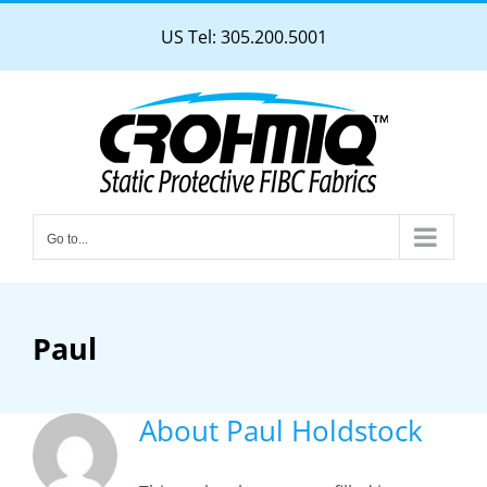
Skip
US Tel: 305.200.5001
to
content
Go to...
Paul
About
Paul Holdstock