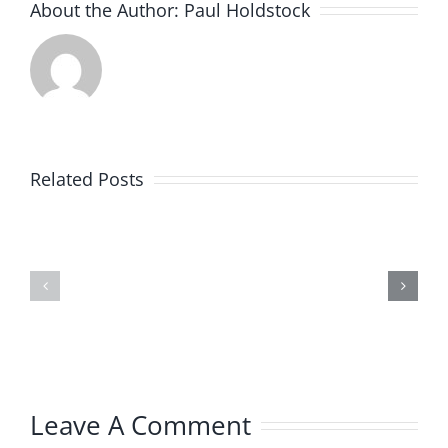
About the Author:
Paul Holdstock
Related Posts
TEXENE
LLC
Texene’s
Communiqués
New
de
Factory
presse
&
et
Headquar
Nouvelles
Leave A Comment