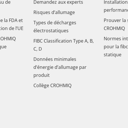
ssu de
Demandez aux experts
Installatio
performan
Risques d’allumage
e la FDA et
Prouver la 
Types de décharges
ion de l’UE
CROHMIQ
électrostatiques
CROHMIQ
Normes int
FIBC Classification Type A, B,
que
pour la fib
C, D
statique
Données minimales
d’énergie d’allumage par
produit
Collège CROHMIQ