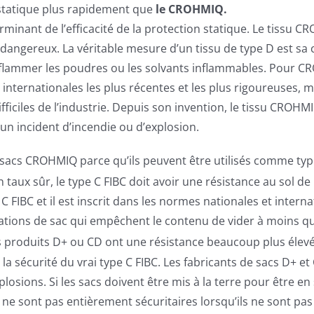
é statique plus rapidement que
le CROHMIQ.
minant de l’efficacité de la protection statique. Le tissu CR
s dangereux. La véritable mesure d’un tissu de type D est sa 
 enflammer les poudres ou les solvants inflammables. Pour 
ternationales les plus récentes et les plus rigoureuses, ma
ciles de l’industrie. Depuis son invention, le tissu CROHMIQ
un incident d’incendie ou d’explosion.
 sacs CROHMIQ parce qu’ils peuvent être utilisés comme typ
un taux sûr, le type C FIBC doit avoir une résistance au sol d
 FIBC et il est inscrit dans les normes nationales et internat
tations de sac qui empêchent le contenu de vider à moins q
 produits D+ ou CD ont une résistance beaucoup plus élev
a sécurité du vrai type C FIBC. Les fabricants de sacs D+ et
osions. Si les sacs doivent être mis à la terre pour être en s
ne sont pas entièrement sécuritaires lorsqu’ils ne sont pas