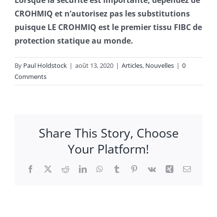
Lorsque la sécurité est importante, dépendez de
CROHMIQ et n’autorisez pas les substitutions
puisque LE CROHMIQ est le premier tissu FIBC de
protection statique au monde.
By
Paul Holdstock
|
août 13, 2020
|
Articles
,
Nouvelles
|
0
Comments
Share This Story, Choose
Your Platform!
Facebook
X
Reddit
LinkedIn
WhatsApp
Tumblr
Pinterest
Vk
Xing
Email