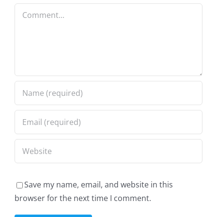
statique
protectio
Comment
FIBC
statique
Save my name, email, and website in this
browser for the next time I comment.