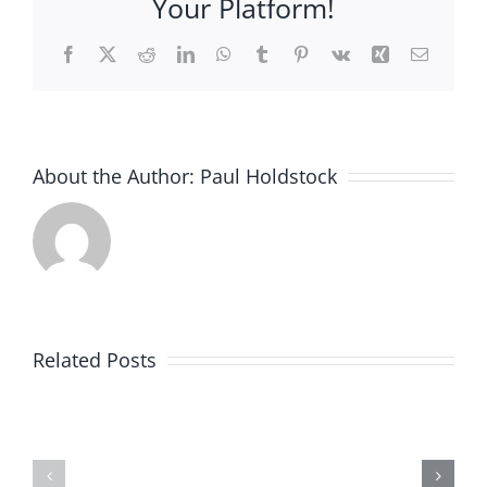
Your Platform!
Facebook
X
Reddit
LinkedIn
WhatsApp
Tumblr
Pinterest
Vk
Xing
Email
About the Author:
Paul Holdstock
Related Posts
Comunicados
Nova
e
Fábrica
Notícias
e