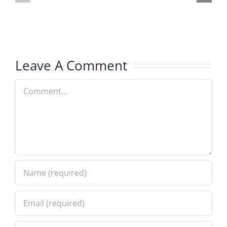
da
Sede
TEXENE
da
LLC
Texene
Leave A Comment
Comment