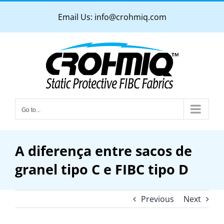
Skip
Email Us:
info@crohmiq.com
to
content
Go to...
A diferença entre sacos de
granel tipo C e FIBC tipo D
Previous
Next