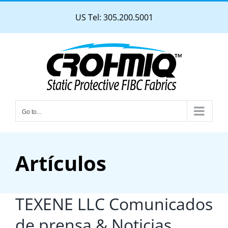
Skip
US Tel: 305.200.5001
to
content
Go to...
Artículos
TEXENE LLC Comunicados
de prensa & Noticias