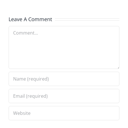
la
la
protección
protecci
Leave A Comment
estática
estática
Comment
FIBC
FIBC