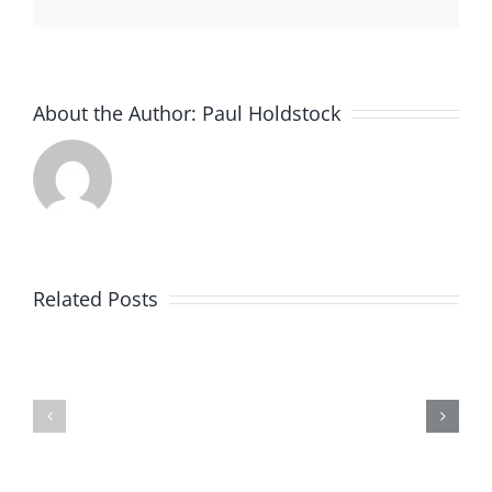
About the Author:
Paul Holdstock
Nuevos
Pruebas
desarrollos
y
Related Posts
en
certifica
estándares
de
de
la
seguridad
segurida
para
de