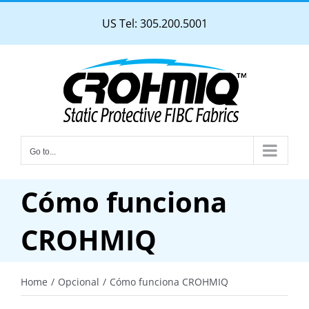
Skip
US Tel: 305.200.5001
to
content
Go to...
Cómo funciona
CROHMIQ
Home
Opcional
Cómo funciona CROHMIQ