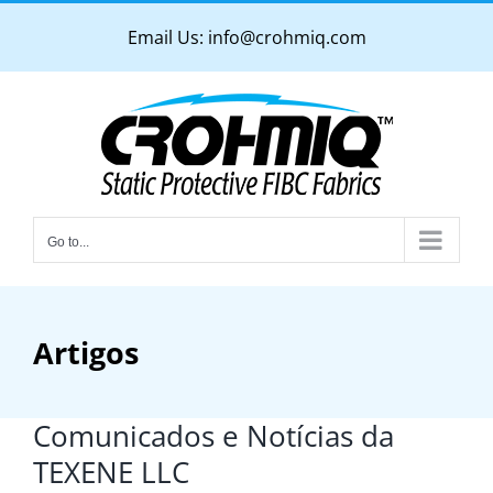
Skip
Email Us:
info@crohmiq.com
to
content
Go to...
Artigos
Comunicados e Notícias da
TEXENE LLC