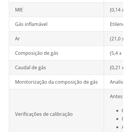
MIE
(0,14 ± 0,
Gás inflamável
Etileno
Ar
(21,0 ± 0,
Composição de gás
(5,4 ± 0,1
Caudal de gás
(0,21 ± 0,0
Monitorização da composição de gás
Analisado
Antes de 
Caud
Verificações de calibração
Corr
Anal