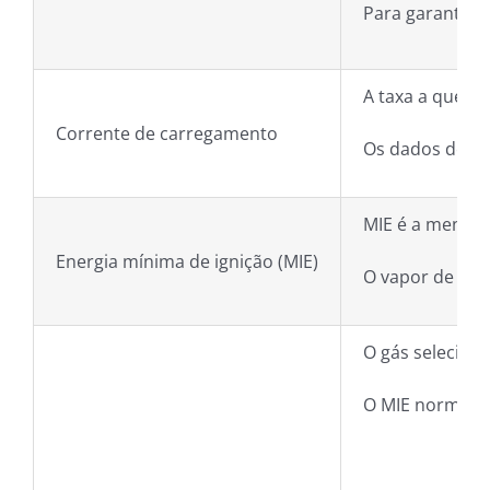
Para garantir 
A taxa a que a
Corrente de carregamento
Os dados do ut
MIE é a menor q
Energia mínima de ignição (MIE)
O vapor de met
O gás seleciona
O MIE normalm