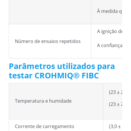
À medida que o 
A ignição de u
Número de ensaios repetidos
A confiança de 
Parâmetros utilizados para
testar CROHMIQ® FIBC
(23 ± 2) °
Temperatura e humidade
(23 ± 2) °
Corrente de carregamento
(3,0 ± 0,2