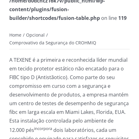
/home/d0dchcz16k7v/public_html/wp-
content/plugins/fusion-
builder/shortcodes/fusion-table.php
on line
119
Home
Opcional
Comprovativo da Segurança do CROHMIQ
A TEXENE é a primeira e reconhecida líder mundial
em tecido protetor estático não encatado para o
FIBC tipo D (Antistãotico). Como parte do seu
compromisso em curso com a segurança e
desenvolvimento de produtos, a empresa mantém
um centro de testes de desempenho de segurança
fibc em larga escala em Miami Lakes, Florida, EUA.
Esta instalação controlada pelo ambiente de
incorpora
12.000 pés
dois laboratórios, cada um
concebido e equipado para satisfazer os requisitos