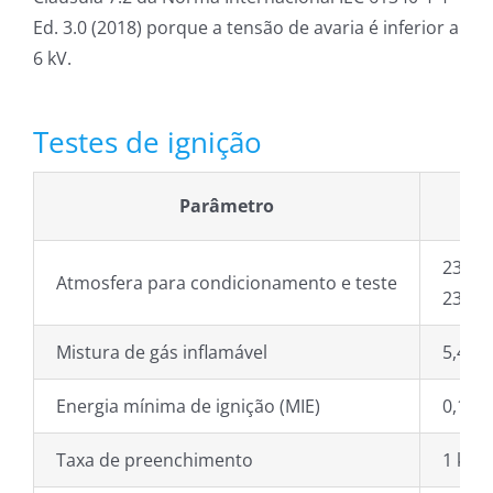
Ed. 3.0 (2018) porque a tensão de avaria é inferior a
6 kV.
Testes de ignição
Parâmetro
23 °C
Atmosfera para condicionamento e teste
23 °C
Mistura de gás inflamável
5,4% e
Energia mínima de ignição (MIE)
0,14 
Taxa de preenchimento
1 kg/s