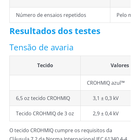
Número de ensaios repetidos
Pelo meno
Resultados dos testes
Tensão de avaria
Tecido
Valores Re
CROHMIQ azul™
6,5 oz tecido CROHMIQ
3,1 ± 0,3 kV
Tecido CROHMIQ de 3 oz
2,9 ± 0,4 kV
O tecido CROHMIQ cumpre os requisitos da
Cláusula 7.2 da Norma Internacional IEC 61340 4-4