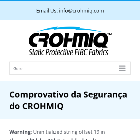
Skip
Email Us:
info@crohmiq.com
to
content
Go to...
Comprovativo da Segurança
do CROHMIQ
Warning
: Uninitialized string offset 19 in