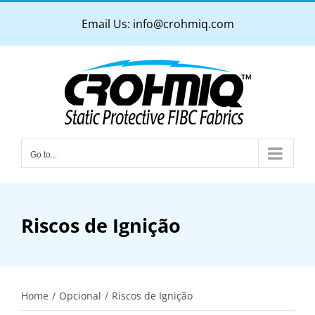
Skip
Email Us:
info@crohmiq.com
to
content
Go to...
Riscos de Ignição
Home
Opcional
Riscos de Ignição