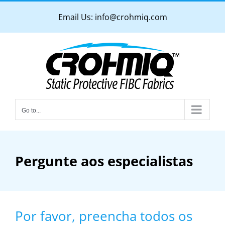
Skip
Email Us:
info@crohmiq.com
to
content
Go to...
Pergunte aos especialistas
Por favor, preencha todos os