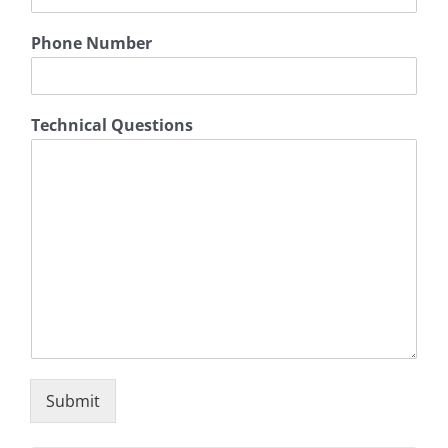
n
d
Phone Number
u
s
t
r
Technical Questions
y
Submit