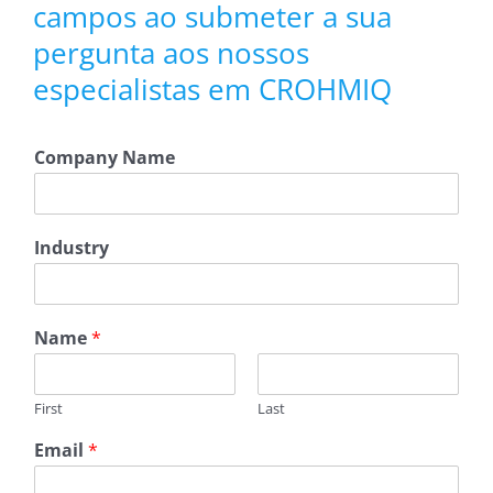
campos ao submeter a sua
pergunta aos nossos
especialistas em CROHMIQ
Company Name
C
Industry
o
m
p
a
Name
*
n
y
N
First
Last
a
m
Email
*
e
I