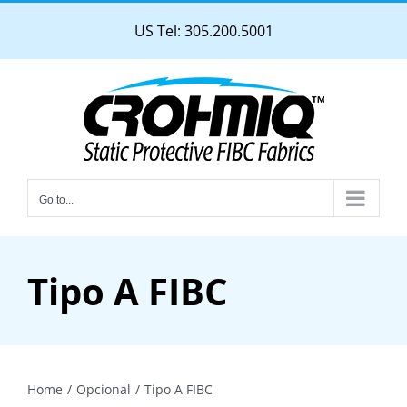
Skip
US Tel: 305.200.5001
to
content
Go to...
Tipo A FIBC
Home
Opcional
Tipo A FIBC