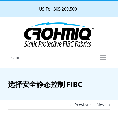
Skip
US Tel: 305.200.5001
to
content
Go to...
选择安全静态控制 FIBC
Previous
Next