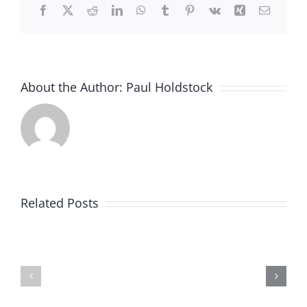
Facebook
X
Reddit
LinkedIn
WhatsApp
Tumblr
Pinterest
Vk
Xing
Email
About the Author:
Paul Holdstock
TEXENE
静
有
态
限
防
Related Posts
责
护
任
FIBC
公
安
司
全