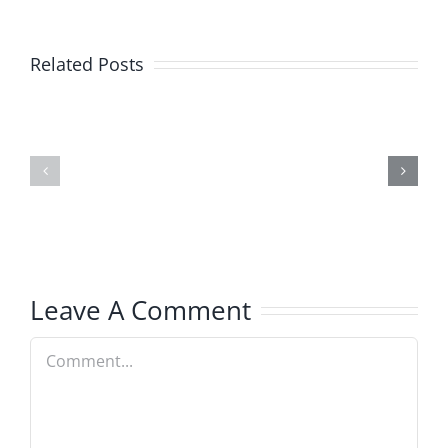
有
限
德
Related Posts
责
士
任
恩
公
新
司
工
新
厂
闻
及
稿
总
Leave A Comment
及
部
Comment
新
闻