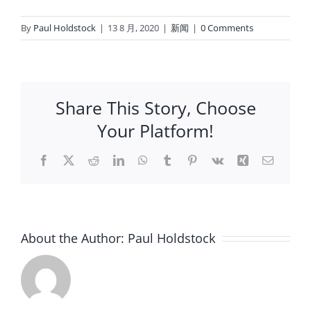
By
Paul Holdstock
|
13 8 月, 2020
|
新闻
|
0 Comments
Share This Story, Choose
Your Platform!
Facebook
X
Reddit
LinkedIn
WhatsApp
Tumblr
Pinterest
Vk
Xing
Email
About the Author:
Paul Holdstock
TEXENE