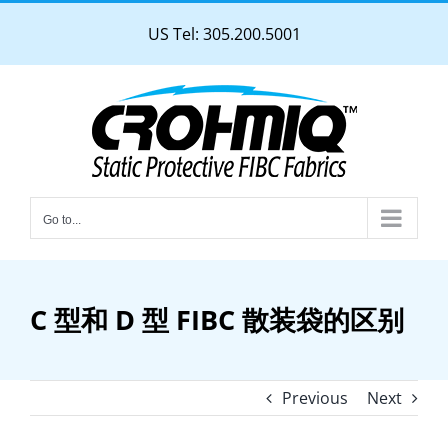
Skip
US Tel: 305.200.5001
to
content
Go to...
C 型和 D 型 FIBC 散装袋的区别
Previous
Next