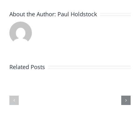
About the Author:
Paul Holdstock
Новые
Related Posts
разработ
TEXENE
в
ООО
стандарт
Пресс-
безопасн
релизы
для
и
статичес
новости
защитно