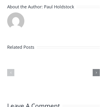
About the Author:
Paul Holdstock
Related Posts
TEXENE
Новый
ООО
завод
Пресс-
и
релизы
штаб-
и
квартира
новости
Texene
Leave A Comment