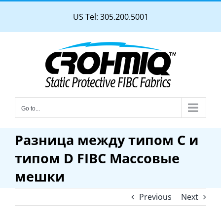
Skip
US Tel: 305.200.5001
to
content
Go to...
Разница между типом C и
типом D FIBC Массовые
мешки
Previous
Next