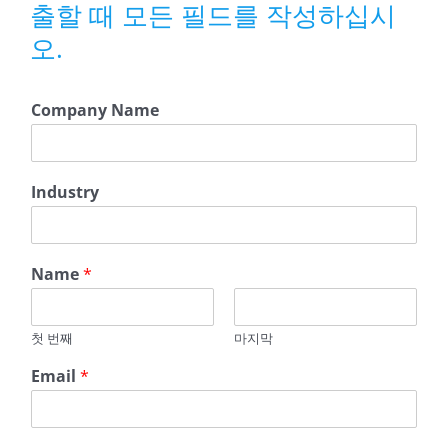
출할 때 모든 필드를 작성하십시
오.
Company Name
Industry
C
Name
*
o
m
p
첫 번째
마지막
a
n
Email
*
y
*
Q
u