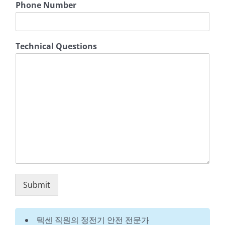
Phone Number
e
s
t
i
Technical Questions
o
n
s
Submit
텍센 직원의 정전기 안전 전문가