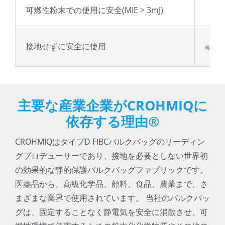
可燃性粉末での使用に安全(MIE > 3mJ)
溶剤は
接地せずに安全に使用
溶剤や溶
可
主要な産業企業がCROHMIQに
依存する理由®
CROHMIQはタイプD FIBCバルクバッグのリーディン
グプロデューサーであり、接地を必要としない世界初
の効果的な静的保護バルクバッグファブリックです。
医薬品から、高級化学品、顔料、食品、農業まで、さ
まざまな業界で使用されています。 当社のバルクバッ
グは、固定することなく静電気を安全に消散させ、可