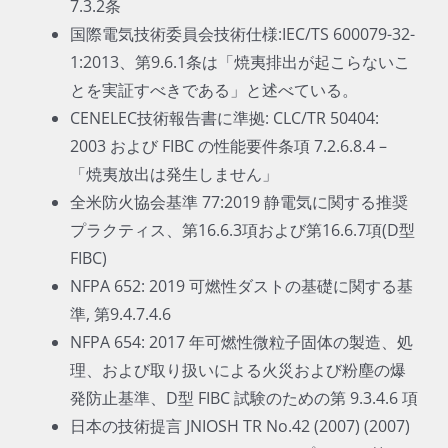
7.3.2条
国際電気技術委員会技術仕様:IEC/TS 600079-32-
1:2013、第9.6.1条は「焼夷排出が起こらないこ
とを実証すべきである」と述べている。
CENELEC技術報告書に準拠: CLC/TR 50404:
2003 および FIBC の性能要件条項 7.2.6.8.4 –
「焼夷放出は発生しません」
全米防火協会基準 77:2019 静電気に関する推奨
プラクティス、第16.6.3項および第16.6.7項(D型
FIBC)
NFPA 652: 2019 可燃性ダストの基礎に関する基
準, 第9.4.7.4.6
NFPA 654: 2017 年可燃性微粒子固体の製造、処
理、および取り扱いによる火災および粉塵の爆
発防止基準、D型 FIBC 試験のための第 9.3.4.6 項
日本の技術提言 JNIOSH TR No.42 (2007) (2007)