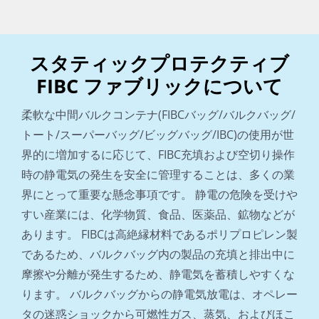
スタティックプロテクティブ
FIBC ファブリックについて
柔軟な中間バルクコンテナ(FIBCバッグ/バルクバッグ/
トート/スーパーバッグ/ビッグバッグ/IBC)の使用が世
界的に増加するに応じて、FIBC充填および空切り操作
時の静電気の発生を安全に管理することは、多くの業
界にとって重要な懸念事項です。 静電の危険を受けや
すい産業には、化学物質、食品、医薬品、鉱物などが
あります。 FIBCは高絶縁材料であるポリプロピレン製
であるため、バルクバッグ内の製品の充填と排出中に
摩擦や分離が発生するため、静電気を蓄積しやすくな
ります。 バルクバッグからの静電気放電は、オペレー
タの迷惑ショックから可燃性ガス、蒸気、およびほこ