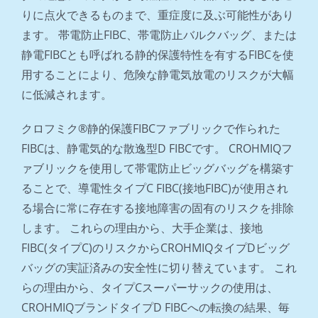
りに点火できるものまで、重症度に及ぶ可能性があり
ます。 帯電防止FIBC、帯電防止バルクバッグ、または
静電FIBCとも呼ばれる静的保護特性を有するFIBCを使
用することにより、危険な静電気放電のリスクが大幅
に低減されます。
クロフミク®静的保護FIBCファブリックで作られた
FIBCは、静電気的な散逸型D FIBCです。 CROHMIQフ
ァブリックを使用して帯電防止ビッグバッグを構築す
ることで、導電性タイプC FIBC(接地FIBC)が使用され
る場合に常に存在する接地障害の固有のリスクを排除
します。 これらの理由から、大手企業は、接地
FIBC(タイプC)のリスクからCROHMIQタイプDビッグ
バッグの実証済みの安全性に切り替えています。 これ
らの理由から、タイプCスーパーサックの使用は、
CROHMIQブランドタイプD FIBCへの転換の結果、毎