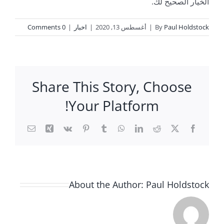
الخيار الصحيح لك.
Paul Holdstock
By
|
أغسطس 13, 2020
|
اخبار
|
0 Comments
Share This Story, Choose
Your Platform!
Email
Xing
Vk
Pinterest
Tumblr
WhatsApp
LinkedIn
Reddit
Facebook
X
About the Author:
Paul Holdstock