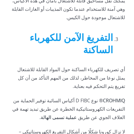
يمكنك نقل مساحيق قابلة للاشتعال بأمان في هذه الأكياس،
وهي آمنة للاستخدام عندما تكون المذيبات أو الغازات القابلة
للاشتعال موجودة حول الكيس.
التفريغ الآمن للكهرباء
الساكنة
أي تصريف للكهرباء الساكنة حول المواد القابلة للاشتعال
يمثل نوعا من المخاطر، لذلك من المهم التأكد من أن كل
تفريغ يتم التحكم فيه بعناية.
CROHMIQ
® نوع D FIBC أكياس السائبة توفير الحماية من
التفريغات الكهروستاتيكية الخطرة عن طريق تبديد تهمة في
الغلاف الجوي عن طريق
عملية تسمى الهالة.
لا تزال كورونا شكلًا من أشكال التفريغ الكهروستاتيكي –