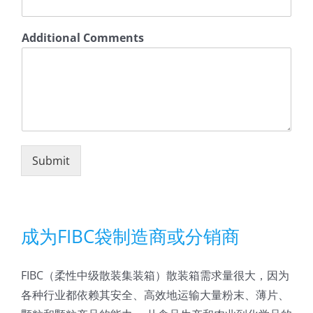
d
i
t
Additional Comments
i
o
n
a
l
C
o
m
p
Submit
a
n
y
P
h
成为FIBC袋制造商或分销商
o
n
e
FIBC（柔性中级散装集装箱）散装箱需求量很大，因为
各种行业都依赖其安全、高效地运输大量粉末、薄片、