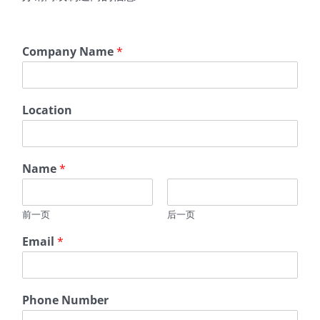
Company Name
*
Location
Name
*
前一页
后一页
Email
*
A
Phone Number
d