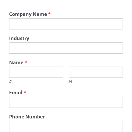
N
Company Name
*
u
m
b
e
Industry
r
N
u
m
Name
*
b
e
r
M
名
姓
e
Email
*
s
s
a
g
Phone Number
e