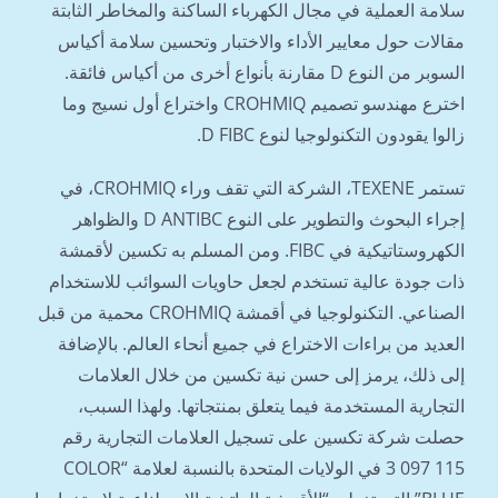
سلامة العملية في مجال الكهرباء الساكنة والمخاطر الثابتة
مقالات حول معايير الأداء والاختبار وتحسين سلامة أكياس
السوبر من النوع D مقارنة بأنواع أخرى من أكياس فائقة.
اخترع مهندسو تصميم CROHMIQ واختراع أول نسيج وما
زالوا يقودون التكنولوجيا لنوع D FIBC.
تستمر TEXENE، الشركة التي تقف وراء CROHMIQ، في
إجراء البحوث والتطوير على النوع D ANTIBC والظواهر
الكهروستاتيكية في FIBC. ومن المسلم به تكسين لأقمشة
ذات جودة عالية تستخدم لجعل حاويات السوائب للاستخدام
الصناعي. التكنولوجيا في أقمشة CROHMIQ محمية من قبل
العديد من براءات الاختراع في جميع أنحاء العالم. بالإضافة
إلى ذلك، يرمز إلى حسن نية تكسين من خلال العلامات
التجارية المستخدمة فيما يتعلق بمنتجاتها. ولهذا السبب،
حصلت شركة تكسين على تسجيل العلامات التجارية رقم
115 097 3 في الولايات المتحدة بالنسبة لعلامة “COLOR