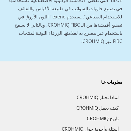
BLUE” التي تغطي “الأقمشة الراتينية الاصطناعية لاستخدامها
في تصنيع حاويات السوائب في طبيعة الأكياس واللفائف
للاستخدام الصناعي”. يستخدم Texene اللون الأزرق في
تصنيع أقمشةها من الـ CROHMIQ FIBC، وبالتالي لا يسمح
باستخدام غير مصرح به لعلامتها الزرقاء اللونية لمنتجات
FIBC غير CROHMIQ.
معلومات عنا
لماذا تختار CROHMIQ
كيف يعمل CROHMIQ
تاريخ CROHMIQ
أسئلة وأجوبة حول CROHMIQ