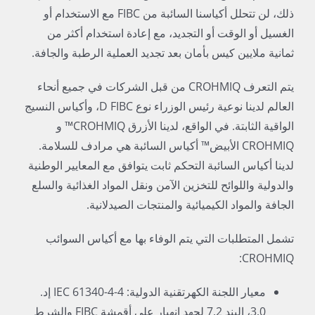
ذلك، لن تتحلل أكياسنا السائبة من FIBC مع الاستخدام أو
الغسيل أو الوقت أو التجديد، مع إعادة استخدام أكثر من
ثمانية ملايين كيس بأمان بعد تجديد العملية الرطبة والجافة.
يتم التعرف CROHMIQ من قبل الشركات في جميع أنحاء
العالم لدينا نوعية رئيس الوزراء نوع D FIBC، وأكياس النسيج
الواقية الثابتة. في الواقع، لدينا الأزرق CROHMIQ™ و
CROHMIQ الأبيض™ أكياس السائبة هي مرادف للسلامة.
لدينا أكياس السائبة التحكم ثابت يتوافق مع المعايير الوطنية
والدولية واللوائح للتخزين الآمن ونقل المواد الغذائية والسلع
الجافة والمواد الكيميائية والمنتجات الصيدلانية.
تشمل المتطلبات التي يتم الوفاء بها مع أكياس السوائب
CROHMIQ:
معيار اللجنة الكهرتقنية الدولية: IEC 61340-4-4 إد.
3.0، البند 7.2 لجهد انهيار على أقمشة FIBC والشرط