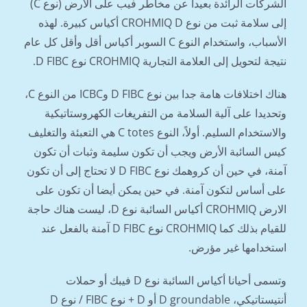
الشركات الرائدة بعيدا عن مخاطر فيب على الارض (نوع C)
إلى سلامة ثبت من نوع CROHMIQ D أكياس كبيرة. لهذه
الأسباب، واستخدام النوع C السوبر أكياس أقل وأقل كل عام
نتيجة لتحويل إلى العلامة التجارية CROHMIQ نوع D FIBC.
هناك اختلافات هامة جدا بين نوع D FIBC وICBC من النوع C،
وتحديدا على آلية السلامة من التفريغات الكهروستاتيكية
والاستخدام السليم. أولاً، النوع C totes هي التعبئة والتغليف
كيس السائبة الأرض ويجب أن تكون سليمة وثبات أن تكون
آمنة، في حين أن كروهمك نوع D FIBC لا تحتاج إلى أن تكون
على أساس لتكون آمنة. في حين يمكن أيضا أن تكون على
الارض CROHMIQ أكياس السائبة نوع D، ليست هناك حاجة
للقيام بذلك كما CROHMIQ نوع D FIBC آمنة بالفعل عند
استخدامها غير مؤرض.
وتسمى أحيانا أكياس السائبة نوع D فيبك أو حملات
أنتيستاتيكي، D groundable أو D + نوع FIBC / نوع D