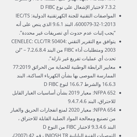
7.3.2 لاختبار الإشعال على نوع D FIBC
المواصفات التقنية للجنة الكهرتقنية الدولية: IEC/TS
600079-32-1:2013، البند 9.6.1 الذي ينص على أنه
“يجب إثبات عدم حدوث أي تصريفات غير محددة”.
يتوافق مع التقرير التقني CENELEC: CLC/TR 50404:
2003 ومتطلبات أداء FIBC من البند 7.2.6.8.4 – “لن
تحدث أي عمليات تفريغ غير نازلة”.
معايير الرابطة الوطنية للحماية من الحرائق 77:2019
الممارسة الموصى بها بشأن الكهرباء الساكنة، البند
16.6.3 والشرط 16.6.7 لنوع D FIBC
NFPA 652: معيار 2019 بشأن أساسيات الغبار القابل
للاحتراق، البند 9.4.7.4.6
NFPA 654: معيار 2020 لمنع انفجارات الحريق والغبار
من تصنيع ومعالجة المواد الصلبة القابلة للاحتراق ،
البند 9.3.4.6 لاختبار FIBC من النوع D
التوصيات الفنية اليابانية JNIOSH TR رقم 42 (2007)،