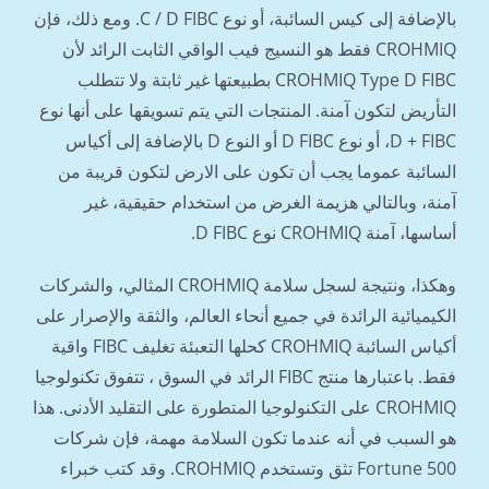
بالإضافة إلى كيس السائبة، أو نوع C / D FIBC. ومع ذلك، فإن
CROHMIQ فقط هو النسيج فيب الواقي الثابت الرائد لأن
CROHMIQ Type D FIBC بطبيعتها غير ثابتة ولا تتطلب
التأريض لتكون آمنة. المنتجات التي يتم تسويقها على أنها نوع
D + FIBC، أو نوع D FIBC أو النوع D بالإضافة إلى أكياس
السائبة عموما يجب أن تكون على الارض لتكون قريبة من
آمنة، وبالتالي هزيمة الغرض من استخدام حقيقية، غير
أساسها، آمنة CROHMIQ نوع D FIBC.
وهكذا، ونتيجة لسجل سلامة CROHMIQ المثالي، والشركات
الكيميائية الرائدة في جميع أنحاء العالم، والثقة والإصرار على
أكياس السائبة CROHMIQ كحلها التعبئة تغليف FIBC واقية
فقط. باعتبارها منتج FIBC الرائد في السوق ، تتفوق تكنولوجيا
CROHMIQ على التكنولوجيا المتطورة على التقليد الأدنى. هذا
هو السبب في أنه عندما تكون السلامة مهمة، فإن شركات
Fortune 500 تثق وتستخدم CROHMIQ. وقد كتب خبراء