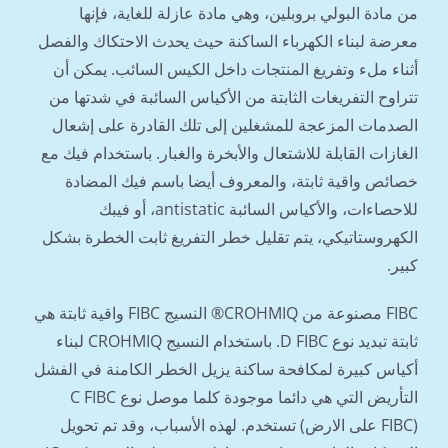
من مادة البولي بروبلين، وهي مادة عازلة للغاية، فإنها
معرضة لبناء الكهرباء الساكنة حيث يحدث الاحتكاك والفصل
أثناء ملء وتفريغ المنتجات داخل الكيس السائب. يمكن أن
تتراوح التفريغات الثابتة من الأكياس السائبة في شدتها من
الصدمات المزعجة للمشغلين إلى تلك القادرة على إشعال
الغازات القابلة للاشتعال والأبخرة والغبار. باستخدام فيك مع
خصائص واقية ثابتة، والمعروف أيضا باسم فيك المضادة
للاحصاءات، والأكياس السائبة antistatic، أو فيبك
الكهروستاتيكي، يتم تقليل خطر التفريغ ثابت الخطرة بشكل
كبير.
FIBC مصنوعة من CROHMIQ® النسيج FIBC واقية ثابتة هي
ثابتة تبديد نوع D FIBC. باستخدام النسيج CROHMIQ لبناء
أكياس كبيرة لمكافحة ساكنة يزيل الخطر الكامنة في الفشل
التأريض التي هي دائما موجودة كلما موصل نوع C FIBC
(FIBC على الارض) تستخدم. لهذه الأسباب، وقد تم تحويل