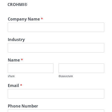
CROHMI®
Company Name
*
Industry
Name
*
Имя
Фамилия
Email
*
*
Phone Number
I